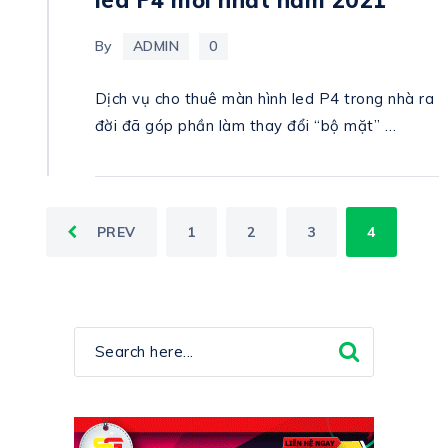
By
ADMIN
0
Dịch vụ cho thuê màn hình led P4 trong nhà ra
đời đã góp phần làm thay đổi “bộ mặt” …
POSTS
PREV
1
2
3
4
PAGINATION