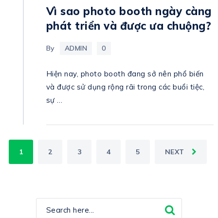
Vì sao photo booth ngày càng
phát triển và được ưa chuộng?
By
ADMIN
0
Hiện nay, photo booth đang sở nên phổ biến
và được sử dụng rộng rãi trong các buổi tiệc,
sự …
POSTS
1
2
3
4
5
NEXT
PAGINATION